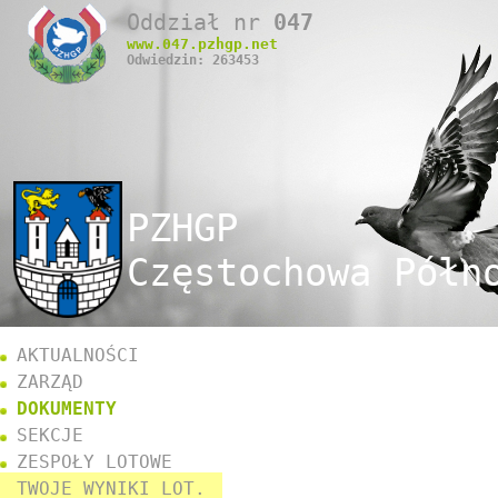
Oddział nr
047
www.
047
.pzhgp.net
Odwiedzin: 263453
PZHGP
Częstochowa Półn
AKTUALNOŚCI
ZARZĄD
DOKUMENTY
SEKCJE
ZESPOŁY LOTOWE
TWOJE WYNIKI LOT.