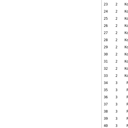
23
2
K
24
2
K
25
2
K
26
2
K
27
2
K
28
2
K
29
2
K
30
2
K
31
2
K
32
2
K
33
2
K
34
3
35
3
36
3
37
3
38
3
39
3
40
3