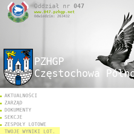
Oddział nr
047
www.
047
.pzhgp.net
Odwiedzin: 263432
PZHGP
Częstochowa Półn
AKTUALNOŚCI
ZARZĄD
DOKUMENTY
SEKCJE
ZESPOŁY LOTOWE
TWOJE WYNIKI LOT.