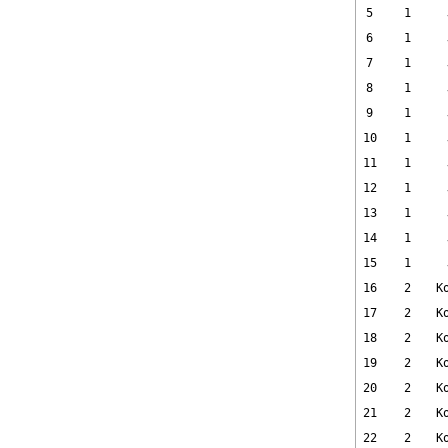
5
1
6
1
7
1
8
1
9
1
10
1
11
1
12
1
13
1
14
1
15
1
16
2
K
17
2
K
18
2
K
19
2
K
20
2
K
21
2
K
22
2
K