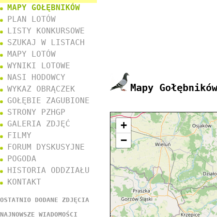
MAPY GOŁĘBNIKÓW
PLAN LOTÓW
LISTY KONKURSOWE
SZUKAJ W LISTACH
MAPY LOTÓW
WYNIKI LOTOWE
NASI HODOWCY
Mapy Gołębnikó
WYKAZ OBRĄCZEK
GOŁĘBIE ZAGUBIONE
STRONY PZHGP
GALERIA ZDJĘĆ
+
FILMY
−
FORUM DYSKUSYJNE
POGODA
HISTORIA ODDZIAŁU
KONTAKT
OSTATNIO DODANE ZDJĘCIA
NAJNOWSZE WIADOMOŚCI