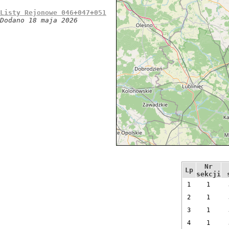
Listy Rejonowe 046+047+051
Dodano 18 maja 2026
Nr
Lp
sekcji
1
1
2
1
3
1
4
1