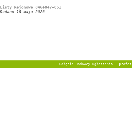
Listy Rejonowe 046+047+051
Dodano 18 maja 2026
Gołębie Hodowcy Ogłoszenia - profe