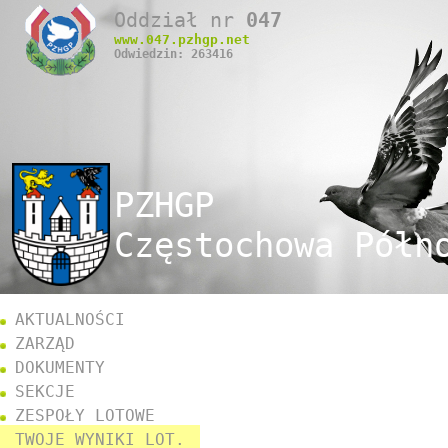
Oddział nr
047
www.
047
.pzhgp.net
Odwiedzin: 263416
PZHGP
Częstochowa Półn
AKTUALNOŚCI
ZARZĄD
DOKUMENTY
SEKCJE
ZESPOŁY LOTOWE
TWOJE WYNIKI LOT.