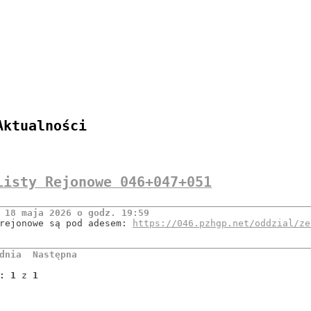
Aktualności
Listy Rejonowe 046+047+051
 18 maja 2026 o godz. 19:59
 rejonowe są pod adesem:
https://046.pzhgp.net/oddzial/ze
dnia
Następna
: 1
z
1