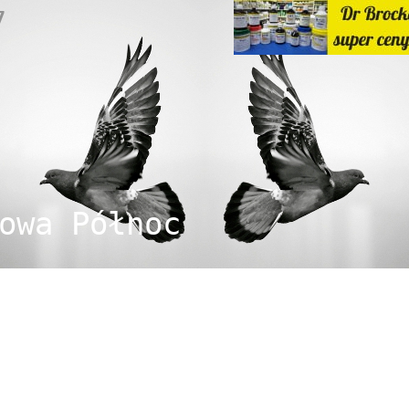
7
owa Północ