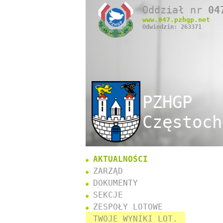
Oddział nr
04
www.
047
.pzhgp.net
Odwiedzin: 263371
PZHGP
Częstoch
AKTUALNOŚCI
ZARZĄD
DOKUMENTY
SEKCJE
ZESPOŁY LOTOWE
TWOJE WYNIKI LOT.