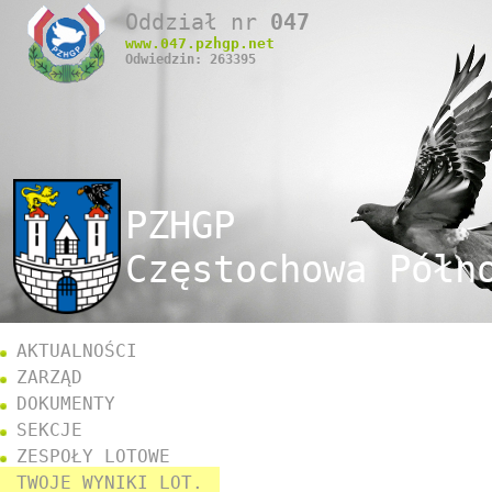
Oddział nr
047
www.
047
.pzhgp.net
Odwiedzin: 263395
PZHGP
Częstochowa Półn
AKTUALNOŚCI
ZARZĄD
DOKUMENTY
SEKCJE
ZESPOŁY LOTOWE
TWOJE WYNIKI LOT.