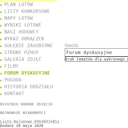
PLAN LOTÓW
LISTY KONKURSOWE
MAPY LOTÓW
WYNIKI LOTOWE
NASI HODOWCY
WYKAZ OBRĄCZEK
GOŁĘBIE ZAGUBIONE
Powrót
STRONY PZHGP
Forum dyskusyjne
GALERIA ZDJĘĆ
Brak tematów dla wybranego 
FILMY
FORUM DYSKUSYJNE
POGODA
HISTORIA ODDZIAŁU
KONTAKT
OSTATNIO DODANE ZDJĘCIA
NAJNOWSZE WIADOMOŚCI
Listy Rejonowe 046+047+051
Dodano 18 maja 2026