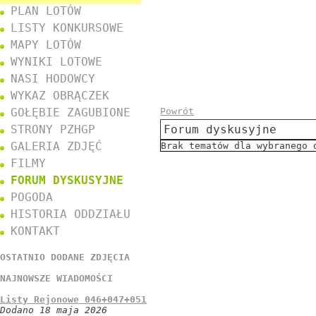
PLAN LOTÓW
LISTY KONKURSOWE
MAPY LOTÓW
WYNIKI LOTOWE
NASI HODOWCY
WYKAZ OBRĄCZEK
GOŁĘBIE ZAGUBIONE
Powrót
STRONY PZHGP
Forum dyskusyjne
GALERIA ZDJĘĆ
Brak tematów dla wybranego 
FILMY
FORUM DYSKUSYJNE
POGODA
HISTORIA ODDZIAŁU
KONTAKT
OSTATNIO DODANE ZDJĘCIA
NAJNOWSZE WIADOMOŚCI
Listy Rejonowe 046+047+051
Dodano 18 maja 2026