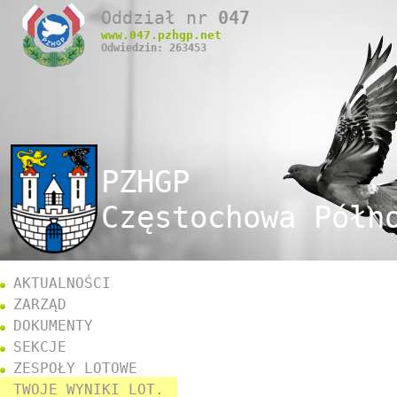
Oddział nr
047
www.
047
.pzhgp.net
Odwiedzin: 263453
PZHGP
Częstochowa Półn
AKTUALNOŚCI
ZARZĄD
DOKUMENTY
SEKCJE
ZESPOŁY LOTOWE
TWOJE WYNIKI LOT.